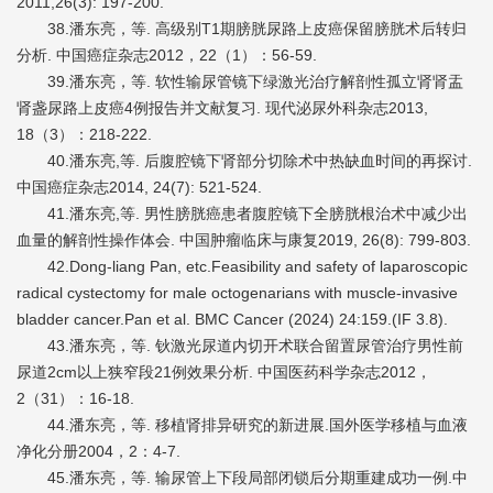
2011,26(3): 197-200.
38.潘东亮，等. 高级别T1期膀胱尿路上皮癌保留膀胱术后转归
分析. 中国癌症杂志2012，22（1）：56-59.
39.潘东亮，等. 软性输尿管镜下绿激光治疗解剖性孤立肾肾盂
肾盏尿路上皮癌4例报告并文献复习. 现代泌尿外科杂志2013,
18（3）：218-222.
40.潘东亮,等. 后腹腔镜下肾部分切除术中热缺血时间的再探讨.
中国癌症杂志2014, 24(7): 521-524.
41.潘东亮,等. 男性膀胱癌患者腹腔镜下全膀胱根治术中减少出
血量的解剖性操作体会. 中国肿瘤临床与康复2019, 26(8): 799-803.
42.Dong‑liang Pan, etc.Feasibility and safety of laparoscopic
radical cystectomy for male octogenarians with muscle-invasive
bladder cancer.Pan et al. BMC Cancer (2024) 24:159.(IF 3.8).
43.潘东亮，等. 钬激光尿道内切开术联合留置尿管治疗男性前
尿道2cm以上狭窄段21例效果分析. 中国医药科学杂志2012，
2（31）：16-18.
44.潘东亮，等. 移植肾排异研究的新进展.国外医学移植与血液
净化分册2004，2：4-7.
45.潘东亮，等. 输尿管上下段局部闭锁后分期重建成功一例.中