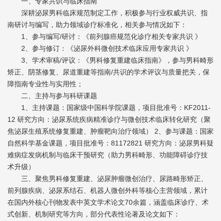
一、专家共识与临床指南
深耕泌尿男科临床规范制定工作，积极参与行业权威共识、指
南研讨与编写，助力领域诊疗标准化，相关参与情况如下：
1、参与编写/研讨：《前列腺癌规范化诊疗相关专家共识 》
2、参与修订：《泌尿外科微创技术临床应用专家共识 》
3、学术审稿/评议：《男科修复重建临床指南》，参与男科畸形
矫正、阴茎修复、尿道重建等指南/共识的学术评议与质量把关，保
障指南专业性与实用性；
二、主持与参与科研课题
1、主持课题：国家级中国科学院课题，项目批准号：KF2011-
12 研究方向：泌尿系统疾病精准诊疗与微创技术临床转化研究（聚
焦泌尿生殖系统修复重建、肿瘤靶向治疗领域） 2、参与课题：国家
自然科学基金课题，项目批准号：81172821 研究方向：泌尿男科疑
难病症发病机制与临床干预研究（助力男科畸形、功能障碍诊疗技
术升级）
三、聚焦男科修复重建、泌尿肿瘤微创治疗、尿路畸形矫正、
前列腺疾病、泌尿系结石、机器人微创外科等核心主营领域，累计
在国内外核心刊物发表中英文学术论文70余篇，涵盖临床诊疗、术
式创新、机制研究等方向，部分代表性论著及论文如下：