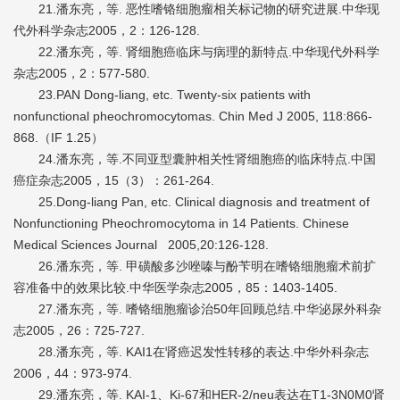
21.潘东亮，等. 恶性嗜铬细胞瘤相关标记物的研究进展.中华现
代外科学杂志2005，2：126-128.
22.潘东亮，等. 肾细胞癌临床与病理的新特点.中华现代外科学
杂志2005，2：577-580.
23.PAN Dong-liang, etc. Twenty-six patients with
nonfunctional pheochromocytomas. Chin Med J 2005, 118:866-
868.（IF 1.25）
24.潘东亮，等.不同亚型囊肿相关性肾细胞癌的临床特点.中国
癌症杂志2005，15（3）：261-264.
25.Dong-liang Pan, etc. Clinical diagnosis and treatment of
Nonfunctioning Pheochromocytoma in 14 Patients. Chinese
Medical Sciences Journal 2005,20:126-128.
26.潘东亮，等. 甲磺酸多沙唑嗪与酚苄明在嗜铬细胞瘤术前扩
容准备中的效果比较.中华医学杂志2005，85：1403-1405.
27.潘东亮，等. 嗜铬细胞瘤诊治50年回顾总结.中华泌尿外科杂
志2005，26：725-727.
28.潘东亮，等. KAI1在肾癌迟发性转移的表达.中华外科杂志
2006，44：973-974.
29.潘东亮，等. KAI-1、Ki-67和HER-2/neu表达在T1-3N0M0肾