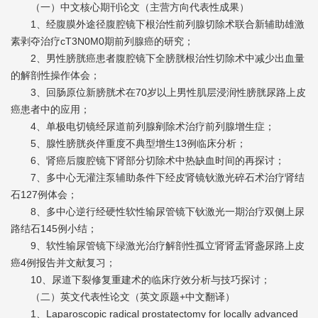
（一）中文核心期刊论文（主营方向代表性成果）
1、经腹膜外途径腹腔镜下根治性前列腺切除术联合新辅助雄激
素剥夺治疗cT3N0M0期前列腺癌的研究；
2、男性膀胱癌患者腹腔镜下全膀胱根治性切除术中减少出血量
的解剖性操作体会；
3、回肠原位新膀胱术在70岁以上男性肌层浸润性膀胱尿路上皮
癌患者中的应用；
4、单极电切镜经尿道前列腺剜除术治疗前列腺增生症；
5、腺性膀胱炎伴重度不典型增生13例临床分析；
6、肾癌后腹腔镜下肾部分切除术中热缺血时间的再探讨；
7、多中心无灌注泵辅助条件下经皮肾镜钬激光碎石术治疗肾结
石127例体会；
8、多中心逆行经硬性软性输尿管镜下钬激光一期治疗双侧上尿
路结石145例小结；
9、软性输尿管镜下绿激光治疗解剖性孤立肾肾盂肾盏尿路上皮
癌4例报告并文献复习；
10、尿道下裂修复重建术的临床疗效分析与技巧探讨；
（二）英文代表性论文（英文原题+中文翻译）
1、Laparoscopic radical prostatectomy for locally advanced