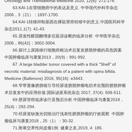
Oncology and Translational Medicine 2020, 12(6): 272-276.
63.KAI-1在肾细胞癌中的表达及意义. 中华现代外科学杂志
2006，3（21）：1697-1700.
64.KAI-1转移抑制基因在裸鼠肾癌转移中的意义.中国医药科学
杂志2011,1(7): 41-43.
65.原发性醛固酮增多症延误诊断的临床分析. 中华医学杂志
2006，86(42)：3002-3004.
66.探讨上尿路移行细胞癌根治术后复发膀胱肿瘤的高危因素.
中国肿瘤临床与康复2013，20(9)：991-992.
67. A large bladder tumor covered with a thick "Shell" of
necrotic material: misdiagnosis of a patient with spina bifida.
Medicine (Baltimore) 2016, 95(16): e3443.
68.窄带显像膀胱镜引导经尿道膀胱肿瘤电切术在预防膀胱肿瘤
术后复发中的应用价值.国际泌尿系统杂志 2017, 37(4): 508-511.
69.脐尿管癌临床诊疗及预后分析.中国肿瘤临床与康复2018，
25(4)：292-294.
70.经尿道钬激光切除治疗浅表性膀胱肿瘤的疗效观察. 中国肿
瘤临床与康复2018，25（1）：30-32.
71.附睾交界性间皮瘤1例. 健康之友,2019, 4: 185.