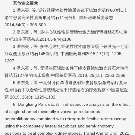
其他论文目录
1.潘东亮, 等. 逆行经硬性软性输尿管镜下钬激光治疗60岁以上
老年患者完全性鹿角形肾结石11例分析. 国际泌尿系统杂志
2014,34(3)：305-309.
2.潘东亮，等. 多中心软性输尿管镜钬激光治疗肾盏结石541例
分析.山东医药杂志2014,54(44):106.
3.潘东亮，等. 多中心逆行经硬性软性输尿管镜下钬激光一期治
疗双侧上尿路结石145例小结. 中国医药导刊2015,17(12): 1205-
1207.
4.潘东亮，等. 无灌注泵辅助条件下经皮肾镜钬激光碎石术治疗
肾结石127例的临床观察.中国基层医药 2018, 25(18): 2363-2366.
5.潘东亮，等.一期侧卧位单通道微创经皮肾镜钬激光治疗复杂
性肾结石中联合软性膀胱镜处理平行盏结石的疗效观察.中国基层医
药 2019, 26(9): 1129-1132.
6. Dongliang Pan, etc. A retrospective analysis on the effect
of single-channel minimally invasive percutaneous
nephrolithotomy combined with retrograde flexible ureteroscopy
using the completely lateral decubitus and semi-lithotomy
positions to treat complex kidney stones. Transl Androl Urol ,2021,