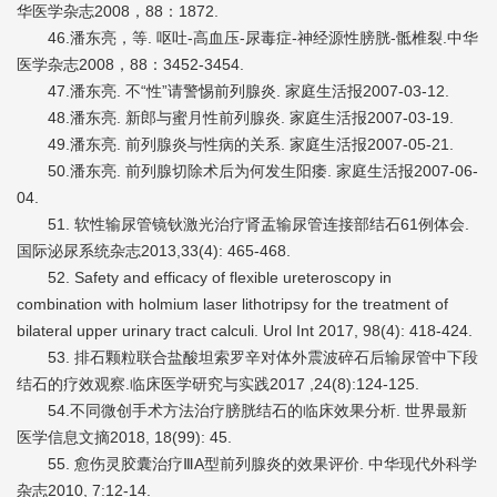
华医学杂志2008，88：1872.
46.潘东亮，等. 呕吐-高血压-尿毒症-神经源性膀胱-骶椎裂.中华
医学杂志2008，88：3452-3454.
47.潘东亮. 不“性”请警惕前列腺炎. 家庭生活报2007-03-12.
48.潘东亮. 新郎与蜜月性前列腺炎. 家庭生活报2007-03-19.
49.潘东亮. 前列腺炎与性病的关系. 家庭生活报2007-05-21.
50.潘东亮. 前列腺切除术后为何发生阳痿. 家庭生活报2007-06-
04.
51. 软性输尿管镜钬激光治疗肾盂输尿管连接部结石61例体会.
国际泌尿系统杂志2013,33(4): 465-468.
52. Safety and efficacy of flexible ureteroscopy in
combination with holmium laser lithotripsy for the treatment of
bilateral upper urinary tract calculi. Urol Int 2017, 98(4): 418-424.
53. 排石颗粒联合盐酸坦索罗辛对体外震波碎石后输尿管中下段
结石的疗效观察.临床医学研究与实践2017 ,24(8):124-125.
54.不同微创手术方法治疗膀胱结石的临床效果分析. 世界最新
医学信息文摘2018, 18(99): 45.
55. 愈伤灵胶囊治疗ⅢA型前列腺炎的效果评价. 中华现代外科学
杂志2010, 7:12-14.