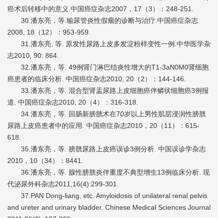
癌术后转移中的意义.中国癌症杂志2007，17（3）：248-251.
30.潘东亮，等.输尿管炎性假瘤的诊断与治疗.中国癌症杂志
2008, 18（12）：953-959.
31.潘东亮, 等. 原发性尿路上皮多发淀粉样变性一例.中华医学杂
志2010, 90: 864.
32.潘东亮，等. 49例肾门淋巴结炎性增大的T1-3aN0M0肾细胞
癌患者的临床分析. 中国癌症杂志2010, 20（2）：144-146.
33.潘东亮，等. 混合型肾盂尿路上皮细胞癌伴鳞状细胞癌3例报
道. 中国癌症杂志2010, 20（4）：316-318.
34.潘东亮，等. 回肠新膀胱术在70岁以上男性肌层浸润性膀胱
尿路上皮癌患者中的应用. 中国癌症杂志2010，20（11）：615-
618.
35.潘东亮，等. 膀胱尿路上皮癌误诊3例分析. 中国误诊学杂志
2010，10（34）：8441.
36.潘东亮，等. 腺性膀胱炎伴重度不典型增生13例临床分析. 现
代泌尿外科杂志2011,16(4):299-301.
37.PAN Dong-liang, etc. Amyloidosis of unilateral renal pelvis
and ureter and urinary bladder. Chinese Medical Sciences Journal