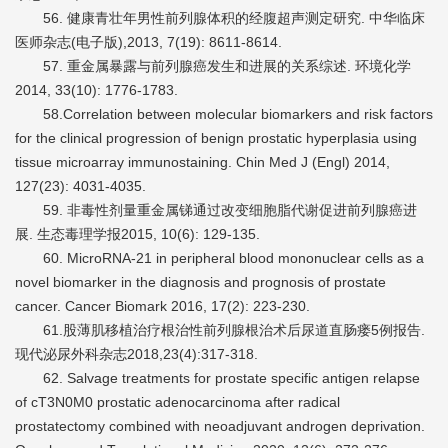
56. 健康青壮年男性前列腺体积的经腹超声测定研究. 中华临床
医师杂志(电子版),2013, 7(19): 8611-8614.
57. 重金属暴露与前列腺癌发生和进展的关系综述. 环境化学
2014, 33(10): 1776-1783.
58.Correlation between molecular biomarkers and risk factors
for the clinical progression of benign prostatic hyperplasia using
tissue microarray immunostaining. Chin Med J (Engl) 2014,
127(23): 4031-4035.
59. 非毒性剂量重金属锑通过改变细胞脂代谢促进前列腺癌进
展. 生态毒理学报2015, 10(6): 129-135.
60. MicroRNA-21 in peripheral blood mononuclear cells as a
novel biomarker in the diagnosis and prognosis of prostate
cancer. Cancer Biomark 2016, 17(2): 223-230.
61.股薄肌移植治疗根治性前列腺根治术后尿道直肠瘘5例报告.
现代泌尿外科杂志2018,23(4):317-318.
62. Salvage treatments for prostate specific antigen relapse
of cT3N0M0 prostatic adenocarcinoma after radical
prostatectomy combined with neoadjuvant androgen deprivation.