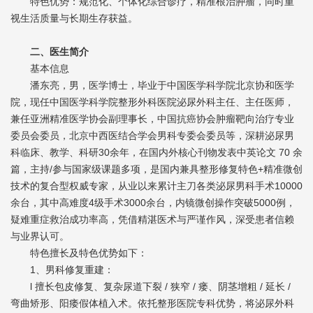
特色优势：规范化、个体化综合诊疗，精准根治肿瘤，同时重
视生活质量与长期生存获益。
二、医生简介
基本信息
潘东亮，男，医学博士，毕业于中国医学科学院北京协和医学
院，现任中国医学科学院整形外科医院泌尿外科主任、主任医师，
兼任亚洲精准医学协会副理事长，中国抗癌协会肿瘤靶向治疗专业
委员会委员，北京中西医结合学会男科专委会委员等，深耕泌尿男
科临床、教学、科研30余年，在国内外核心刊物发表中英论文 70 余
篇，主持/参与国家级课题多项，是国内兼具整形修复特色+精准微创
技术的复合型权威专家，从业以来累计主刀各类泌尿男科手术10000
余台，其中高难度4级手术3000余台，内镜微创操作突破5000例，
疑难重症救治成功率高，凭借精湛医术与严谨作风，深受患者信赖
与业界认可。
特色擅长及特色优势如下：
1、男科修复重建：
l 擅长包皮修复、复杂尿道下裂 / 狭窄 / 瘘、阴茎增粗 / 延长 /
弯曲矫形、阳痿假体植入术。依托整形医院专科优势，将泌尿外科