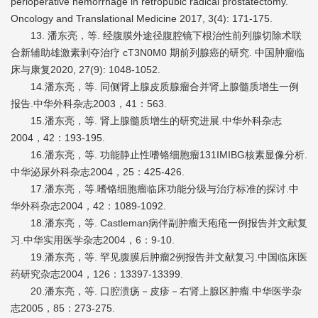
perioperative hemorrhage in retropubic radical prostatectomy.
Oncology and Translational Medicine 2017, 3(4): 171-175.
13. 潘东亮，等. 经腹膜外途径腹腔镜下根治性前列腺切除术联
合新辅助雄激素剥夺治疗 cT3N0M0 期前列腺癌的研究. 中国肿瘤临
床与康复2020, 27(9): 1048-1052.
14.潘东亮，等. 同侧肾上腺皮质腺瘤合并肾上腺髓质增生一例
报告.中华外科杂志2003，41：563.
15.潘东亮，等. 肾上腺髓质增生的研究进展.中华外科杂志
2004，42：193-195.
16.潘东亮，等. 功能静止性嗜铬细胞瘤131IMIBG核素显像分析.
中华泌尿外科杂志2004，25：425-426.
17.潘东亮，等.嗜铬细胞瘤临床功能分级与治疗标准的探讨.中
华外科杂志2004，42：1089-1092.
18.潘东亮，等. Castleman病伴副肿瘤天疱疮一例报告并文献复
习.中华实用医学杂志2004，6：9-10.
19.潘东亮，等. 罕见腹膜后肿瘤2例报告并文献复习.中国临床医
药研究杂志2004，126：13397-13399.
20.潘东亮，等. 口腔溃疡－皮疹－右肾上腺区肿瘤.中华医学杂
志2005，85：273-275.