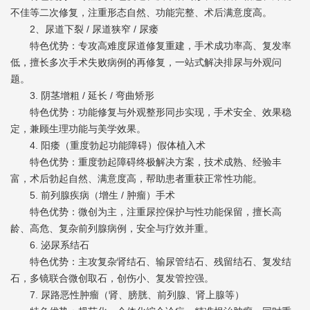
不佳等二次修复，注重形态自然、功能完整、术后满意度高。
2、尿道下裂 / 尿道狭窄 / 尿瘘
特色优势：专攻高难度尿道修复重建，手术成功率高、复发率
低，擅长多次手术失败病例的再修复，一站式解决排尿与外观问
题。
3. 阴茎增粗 / 延长 / 弯曲矫形
特色优势：功能修复与外观整形同步实现，手术安全、效果稳
定，兼顾生理功能与美学效果。
4. 阳痿（重度勃起功能障碍）假体植入术
特色优势：重度勃起障碍终极解决方案，技术成熟、经验丰
富，术后勃起自然、满意度高，帮助患者重获正常性功能。
5. 前列腺疾病（增生 / 肿瘤）手术
特色优势：微创为主，注重尿控保护与性功能保留，擅长高
龄、高危、复杂前列腺病例，安全与疗效并重。
6. 泌尿系结石
特色优势：主攻复杂肾结石、输尿管结石、残留结石、复发结
石，多镜联合微创取石，创伤小、复发管控强。
7. 尿路恶性肿瘤（肾、膀胱、前列腺、肾上腺等）