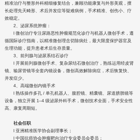
精准治疗与整形外科精细修复结合，兼顾功能康复与外形美观，擅
长处理先天畸形、术后并发症等疑难病例，手术精准、创伤小、疗
效稳定。
2、泌尿系统肿瘤：
l 微创治疗专注尿路恶性肿瘤规范化诊疗与机器人微创手术，遵
循国际诊疗指南，以精准微创理念切除病灶，最大限度保护器官及
生理功能，提升患者术后生存质量。
3、前列腺与泌尿系结石诊疗
l 开展前列腺微创手术、复杂尿结石微创治疗，熟练运用经皮肾
镜、输尿管镜等全套内镜设备，微创高效解除病症，术后恢复快、
并发症少。
4、高端微创内镜手术
l 熟练操作多孔 / 单孔机器人、腹腔镜、精囊镜、尿道膀胱镜等
设备，独立开展 1–4 级泌尿外科手术，微创技术全面，手术安全性
高、康复周期短。
社会任职
l 亚洲精准医学协会副理事长；
l 中国抗癌协会肿瘤靶向治疗专业委员会委员；