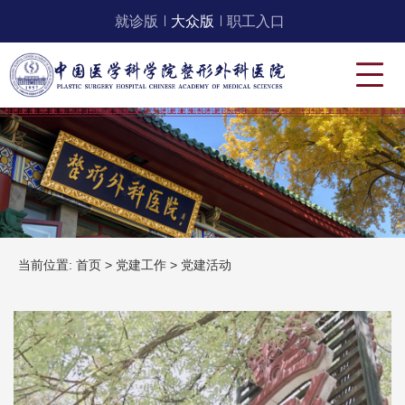
就诊版
大众版
职工入口
当前位置:
首页
>
党建工作
>
党建活动