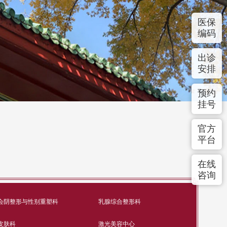
医保
编码
出诊
安排
预约
挂号
官方
平台
在线
咨询
会阴整形与性别重塑科
乳腺综合整形科
皮肤科
激光美容中心