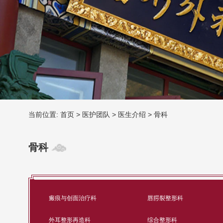
当前位置:
首页
>
医护团队
>
医生介绍
>
骨科
骨科
瘢痕与创面治疗科
唇腭裂整形科
外耳整形再造科
综合整形科