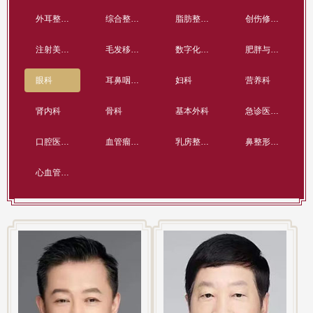
外耳整形再造科
综合整形科
脂肪整形科
创伤修复与组织再生科
注射美容中心
毛发移植中心
数字化技术中心
肥胖与代谢病中心
眼科
耳鼻咽喉科
妇科
营养科
肾内科
骨科
基本外科
急诊医学中心
口腔医学美容中心
血管瘤与脉管畸形整形科
乳房整形科
鼻整形再造科
心血管内科