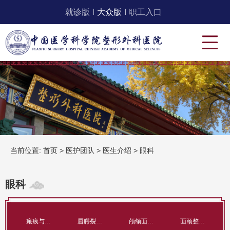
就诊版
大众版
职工入口
当前位置:
首页
>
医护团队
>
医生介绍
>
眼科
眼科
瘢痕与创面治疗科
唇腭裂整形科
颅颌面整形科
面颈整形科